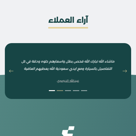
آراء العملاء
يفحصون السيارة من قلب لو تبي تشتري سيارة افحص عندهم شغلهم
ذمة وأمانة وعندهم فني سعودي نصوح
saud ali ibrahim