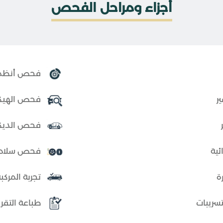
أجزاء ومراحل الفحص
فحص أنظمة 
ر
فحص الهيكل
فحص الديكور
ية
فحص سلامة 
ة
تجربة المركب
سريبات
طباعة التقر